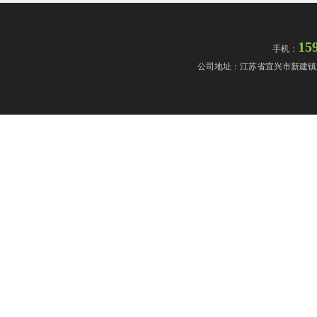
15
手机：
公司地址：江苏省宜兴市新建镇新司路(